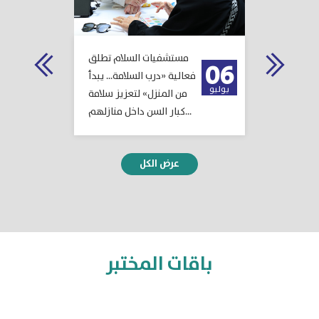
سلام تحقق
مستشفيات السلام تطلق
ب
23
06
 دولية في
فعالية «درب السلامة... يبدأ
فبراير
يوليو
يئة والصحة
من المنزل» لتعزيز سلامة
كبار السن داخل منازلهم...
1
2
3
4
5
6
7
8
9
10
باقات المختبر