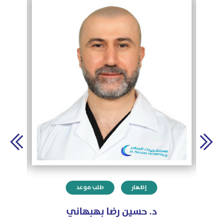
إظهار
طلب موعد
د. حسين رضا بهبهاني