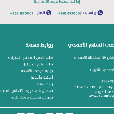
إذا كنت مهتما يرجى الاتصال بنا
واتساب :
اتصال :
+965-1830003
+965-1830003
 السلام الأحمدي
روابط مهمة
افظة الأحمدي
طلب فحص المختبر المنزلي
طلب نتائج التحاليل
أحمدي - الكويت
بوابة مرضى الأشعة
أسئلة وأجوبة
+965-18
رايك يهمنا
المهبولة, شارع 119. محافظة
تسجيل في دورة الإنعاش القلبي
دي-الكويت
www.alsalamhos
نموذج تسجيل ممثل طبي