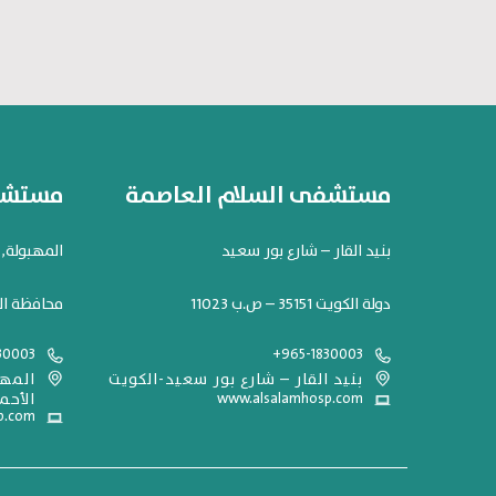
مستشفى السلام العاصمة
مستشفى
بنيد القار – شارع بور سعيد
المهبولة, شارع 119. مح
دولة الكويت 35151 – ص.ب 11023
محافظة ال
30003
+965-1830003
بنيد القار – شارع بور سعيد-الكويت
www.alsalamhosp.com
الأحم
p.com