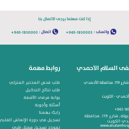
إذا كنت مهتما يرجى الاتصال بنا
واتساب :
اتصال :
+965-1830003
+965-1830003
 السلام الأحمدي
روابط مهمة
افظة الأحمدي
طلب فحص المختبر المنزلي
طلب نتائج التحاليل
أحمدي - الكويت
بوابة مرضى الأشعة
أسئلة وأجوبة
+965-18
رايك يهمنا
المهبولة, شارع 119. محافظة
تسجيل في دورة الإنعاش القلبي
دي-الكويت
www.alsalamhos
نموذج تسجيل ممثل طبي