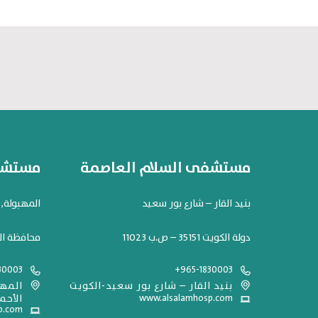
مستشفى السلام العاصمة
مستشفى
بنيد القار – شارع بور سعيد
المهبولة, شارع 119. مح
دولة الكويت 35151 – ص.ب 11023
محافظة ال
30003
+965-1830003
بنيد القار – شارع بور سعيد-الكويت
www.alsalamhosp.com
الأحم
p.com