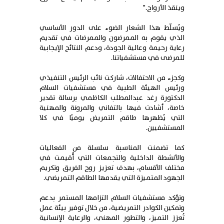
وينقذ الأرواح."
ويُسلّط هذا الشعار الضوء على الدور الأساسي
الذي يقوم به الممرضون والممرضات في تقديم
رعاية رحيمة وعالية الجودة، ودعم النتائج الإيجابية
للمرضى في مستشفياتنا.
وكجزء من الاحتفالات، شاركت نائب الرئيس التنفيذي
ورئيس الهيئة الطبية في مستشفيات السلام
الدكتورة رغد عبدالمطلب الكاظمي برسالة تقدير
خاصة، أشادت فيها بالتفاني والمرونة والمهنية
التي يُظهرها طاقم التمريض يوميًا في كلا
المستشفيين.
كما تضمنت المناسبة سلسلة من الفعاليات
والأنشطة الداخلية والتجمعات التي أُقيمت في
مختلف الأقسام، بهدف تعزيز روح الفريق وتكريم
الجهود المتميزة التي يقدمها الطاقم التمريضي.
وتؤكد مستشفيات السلام التزامها المستمر بدعم
وتمكين الكوادر التمريضية، من خلال توفير بيئة عمل
تُعزز التميز، والتطور المهني، والرعاية الإنسانية