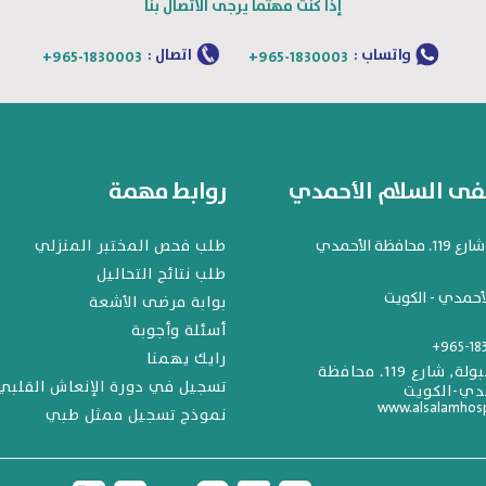
إذا كنت مهتما يرجى الاتصال بنا
واتساب :
اتصال :
+965-1830003
+965-1830003
 السلام الأحمدي
روابط مهمة
افظة الأحمدي
طلب فحص المختبر المنزلي
طلب نتائج التحاليل
أحمدي - الكويت
بوابة مرضى الأشعة
أسئلة وأجوبة
+965-18
رايك يهمنا
المهبولة, شارع 119. محافظة
تسجيل في دورة الإنعاش القلبي
دي-الكويت
www.alsalamhos
نموذج تسجيل ممثل طبي