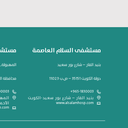
مستشفى السلام العاصمة
مستشفى
بنيد القار – شارع بور سعيد
المهبولة, شارع 119. مح
دولة الكويت 35151 – ص.ب 11023
محافظة ال
30003
+965-1830003
بنيد القار – شارع بور سعيد-الكويت
www.alsalamhosp.com
الأحم
p.com