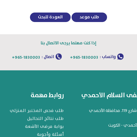
طلب موعد
العودة للبحث
إذا كنت مهتما يرجى الاتصال بنا
واتساب :
اتصال :
+965-1830003
+965-1830003
 السلام الأحمدي
روابط مهمة
افظة الأحمدي
طلب فحص المختبر المنزلي
طلب نتائج التحاليل
أحمدي - الكويت
بوابة مرضى الأشعة
أسئلة وأجوبة