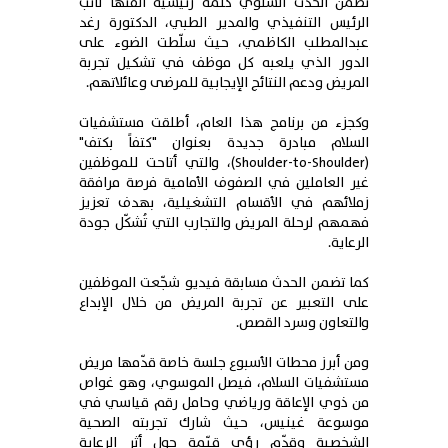
تضمّن الحدث السنوي كلمة رئيسية ألقتها نائب
الرئيس التنفيذي والمدير الطبي، الدكتورة رغد
عبدالمطلب الكاظمي، حيث سلّطت الضوء على
الدور الذي يلعبه كل موظف في تشكيل تجربة
المريض ودعم النتائج الإيجابية للمرضى وعائلاتهم.
وكجزء من برنامج هذا العام، أطلقت مستشفيات
السلام مبادرة جديدة بعنوان "كتفاً بكتف"
(Shoulder-to-Shoulder)، والتي أتاحت للموظفين
غير العاملين في الصفوف الأمامية فرصة مرافقة
زملائهم في الأقسام التشغيلية، بهدف تعزيز
فهمهم لرحلة المريض والتجارب التي تُشكّل جودة
الرعاية.
كما تضمن الحدث مسابقة فيديو شجّعت الموظفين
على التعبير عن تجربة المريض من خلال الإبداع
والتعاون وسرد القصص.
ومن أبرز محطات الأسبوع جلسة خاصة قدّمها مريض
مستشفيات السلام، فيصل الموسوي، وهو غواص
من ذوي الإعاقة ورياضي وحامل رقم قياسي في
موسوعة غينيس، حيث شارك تجربته الصحية
الشخصية وقدّم رؤى قيّمة حول أثر الرعاية