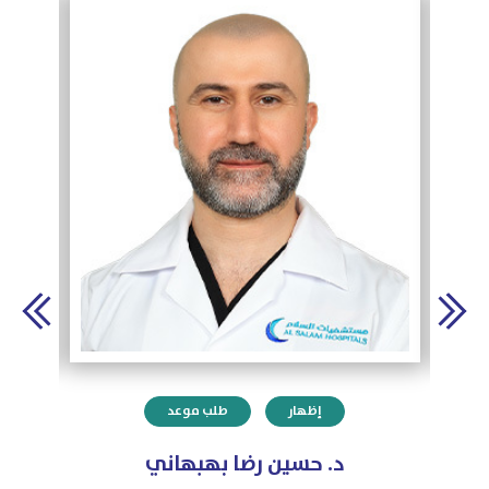
إظهار
طلب موعد
د. حسين رضا بهبهاني