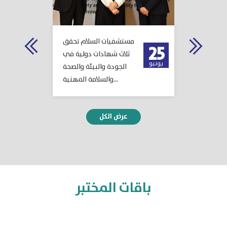
سلام تنظم
مستشفيات السلام تحقق
م
06
25
موظفي بيت
ثلاث شهادات دولية في
فعا
يونيو
يوليو
تي كابيتال
الجودة والبيئة والصحة
م
ات الأولية
والسلامة المهنية...
كبار السن داخل منازلهم...
1
2
3
4
5
6
7
8
9
10
باقات المختبر