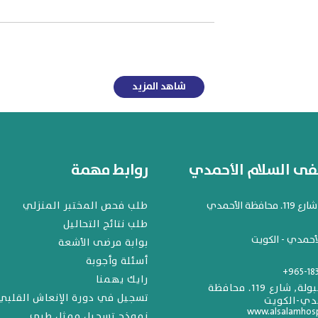
شاهد المزيد
 السلام الأحمدي
روابط مهمة
افظة الأحمدي
طلب فحص المختبر المنزلي
طلب نتائج التحاليل
أحمدي - الكويت
بوابة مرضى الأشعة
أسئلة وأجوبة
+965-18
رايك يهمنا
المهبولة, شارع 119. محافظة
تسجيل في دورة الإنعاش القلبي
دي-الكويت
www.alsalamhos
نموذج تسجيل ممثل طبي