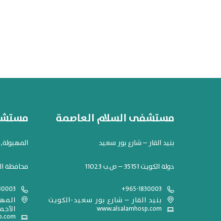
مستشفى السلام العاصمة
مستشفى
بنيد القار – شارع بور سعيد
المهبولة, شارع 119. مح
دولة الكويت 35151 – ص.ب 11023
محافظة ال
30003
+965-1830003
بنيد القار – شارع بور سعيد-الكويت
www.alsalamhosp.com
الأحم
p.com