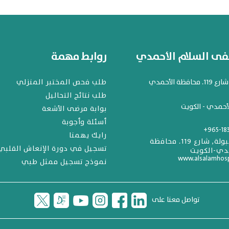
 السلام الأحمدي
روابط مهمة
افظة الأحمدي
طلب فحص المختبر المنزلي
طلب نتائج التحاليل
أحمدي - الكويت
بوابة مرضى الأشعة
أسئلة وأجوبة
+965-18
رايك يهمنا
المهبولة, شارع 119. محافظة
تسجيل في دورة الإنعاش القلبي
دي-الكويت
www.alsalamhos
نموذج تسجيل ممثل طبي
تواصل معنا على