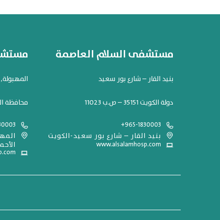
مستشفى السلام العاصمة
مستشفى
بنيد القار – شارع بور سعيد
المهبولة, شارع 119. مح
دولة الكويت 35151 – ص.ب 11023
محافظة ال
30003
+965-1830003
بنيد القار – شارع بور سعيد-الكويت
www.alsalamhosp.com
الأحم
p.com