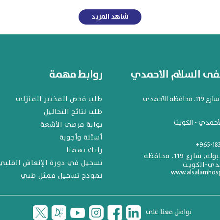
شاهد المزيد
 السلام الأحمدي
روابط مهمة
افظة الأحمدي
طلب فحص المختبر المنزلي
طلب نتائج التحاليل
أحمدي - الكويت
بوابة مرضى الأشعة
أسئلة وأجوبة
+965-18
رايك يهمنا
المهبولة, شارع 119. محافظة
تسجيل في دورة الإنعاش القلبي
دي-الكويت
www.alsalamhos
نموذج تسجيل ممثل طبي
تواصل معنا على