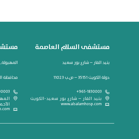
مستشفى السلام العاصمة
مستشفى
بنيد القار – شارع بور سعيد
المهبولة, شارع 119. مح
دولة الكويت 35151 – ص.ب 11023
محافظة ال
30003
+965-1830003
بنيد القار – شارع بور سعيد-الكويت
www.alsalamhosp.com
الأحم
p.com