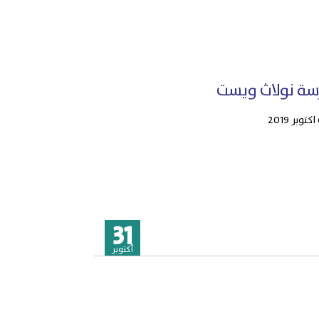
سة نولاث ويست
ر 2019
31
أكتوبر