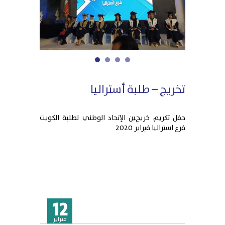
1
2
3
4
تخريج – طلبة أستراليا
حفل تكريم خريجﻴﻦ الإتحاد الوطني لطلبة الكويت
فرع استراليا فبراير 2020
12
فبراير