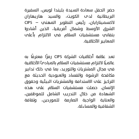
حضر الحفل سعادة السيدة بليندا لويس، السفيرة
البريطانية لدى الكويت، والسيد هاريهاران
لاكسمينارايان، رئيس التطوير المهني – CIPS
الشرق الأوسط وشمال أفريقيا، الذين أشادوا
بتفاني مستشفيات السلام في الالتزام بأعلى
المعايير الأخلاقية.
تعد علامة أخلاقيات الشركة CIPS رمزًا معترفًا به
عالميًا لالتزام مستشفيات السلام بالمبادئ الأخلاقية
في مجال المشتريات والتوريد، بما في ذلك تدابير
مكافحة الرشوة والفساد والعبودية الحديثة مع
التركيز على الاستدامة والمشتريات البيئية وحقوق
الإنسان. حصلت مستشفيات السلام على هذه
الشهادة من خلال التدريب الشامل للموظفين،
والعناية الواجبة الصارمة للموردين، وثقافة
الشفافية والمساءلة.