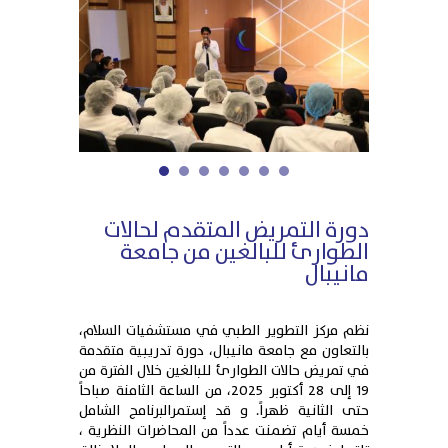
1
2
3
4
5
6
7
دورة التمريض المتقدم لحالات
الطوارئ للبالغين من جامعة
مانيبال
نظم مركز التطوير الطبي في مستشفيات السلام،
بالتعاون مع جامعة مانيبال، دورة تدريبية متقدمة
في تمريض حالات الطوارئ للبالغين خلال الفترة من
19 إلى 28 أكتوبر 2025، من الساعة الثامنة صباحاً
حتى الثانية ظهراً. و قد إستمرالبرنامج الشامل
خمسة أيام تضمنت عدداً من المحاضرات النظرية ،