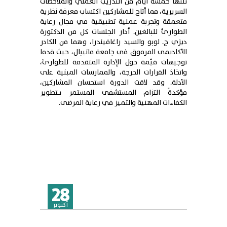
تلتها خمسة أيام من التدريب العملي والملاحظات
السريرية، مما أتاح للمشاركين اكتساب معرفة نظرية
متعمقة وتجربة عملية تطبيقية في مجال رعاية
الطوارئ للبالغين. أدار الجلسات كل من الدكتورة
ديزي ج. لوبو والسيد راغافيندرا، وهما من الكادر
الأكاديمي المرموق في جامعة مانيبال، حيث قدما
توجيهات قيّمة حول الإدارة المتقدمة للطوارئ،
واتخاذ القرارات الحرجة، والممارسات المبنية على
الأدلة. وقد لاقت الدورة استحسان المشاركين،
مؤكدةً التزام المستشفى المستمر بـتطوير
الكفاءات المهنية والتميز في رعاية المرضى.
28
أكتوبر