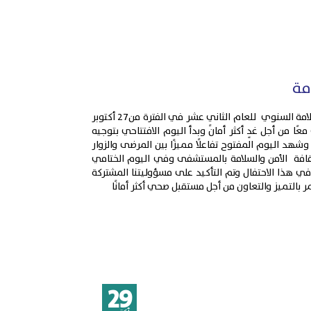
مة
احتفل مستشفى السلام العاصمة بأسبوع الأمن و السلامة السنوي للعام الثاني عشر في الفترة من27 أكتوبر
ى معًا من أجل غدٍ أكثر أمانً وبدأ اليوم الافتتاحي بتوجيه
وشهد اليوم المفتوح تفاعلًا مميزًا بين المرضى والزوار
ثقافة الأمن والسلامة بالمستشفى وفي اليوم الختامي
 هذا الاحتفال وتم التأكيد على مسؤوليتنا المشتركة
مر بالتميز والتعاون من أجل مستقبل صحي أكثر أمانًا
29