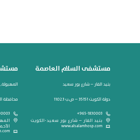
مستشفى السلام العاصمة
مستشفى
بنيد القار – شارع بور سعيد
المهبولة, شارع 119. مح
دولة الكويت 35151 – ص.ب 11023
محافظة ال
30003
+965-1830003
بنيد القار – شارع بور سعيد-الكويت
www.alsalamhosp.com
الأحم
p.com