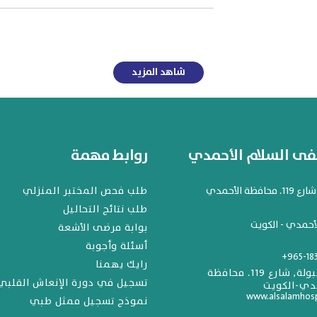
شاهد المزيد
 السلام الأحمدي
روابط مهمة
افظة الأحمدي
طلب فحص المختبر المنزلي
طلب نتائج التحاليل
أحمدي - الكويت
بوابة مرضى الأشعة
أسئلة وأجوبة
+965-18
رايك يهمنا
المهبولة, شارع 119. محافظة
تسجيل في دورة الإنعاش القلبي
دي-الكويت
www.alsalamhos
نموذج تسجيل ممثل طبي