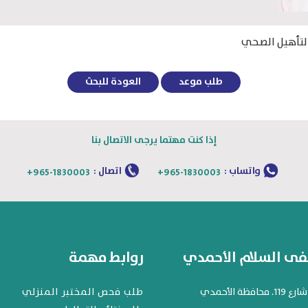
التأهيل الصحي
طلب موعد
العودة للبحث
إذا كنت مهتما يرجى الاتصال بنا
واتساب :
اتصال :
+965-1830003
+965-1830003
 السلام الأحمدي
روابط مهمة
افظة الأحمدي
طلب فحص المختبر المنزلي