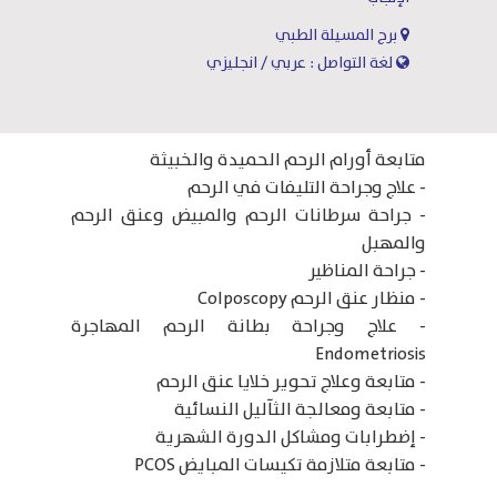
برج المسيلة الطبي
لغة التواصل : عربي / انجليزي
متابعة أورام الرحم الحميدة والخبيثة
- علاج وجراحة التليفات في الرحم
- جراحة سرطانات الرحم والمبيض وعنق الرحم
والمهبل
- جراحة المناظﻴﺮ
- منظار عنق الرحم Colposcopy
- علاج وجراحة بطانة الرحم المهاجرة
Endometriosis
- متابعة وعلاج تحوير خلايا عنق الرحم
- متابعة ومعالجة الثآليل النسائية
- إضطرابات ومشاكل الدورة الشهرية
- متابعة متلازمة تكيسات المبايض PCOS