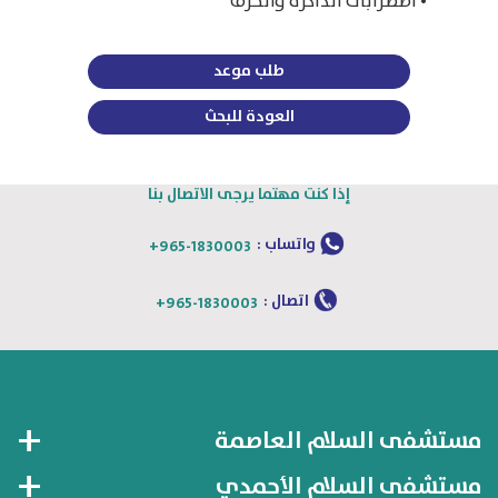
• اضطرابات الذاكرة والخرف
طلب موعد
العودة للبحث
إذا كنت مهتما يرجى الاتصال بنا
واتساب :
+965-1830003
اتصال :
+965-1830003
مستشفى السلام العاصمة
مستشفى السلام الأحمدي